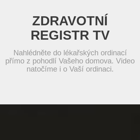
ZDRAVOTNÍ
REGISTR TV
Nahlédněte do lékařských ordinací
přímo z pohodlí Vašeho domova. Video
natočíme i o Vaší ordinaci.