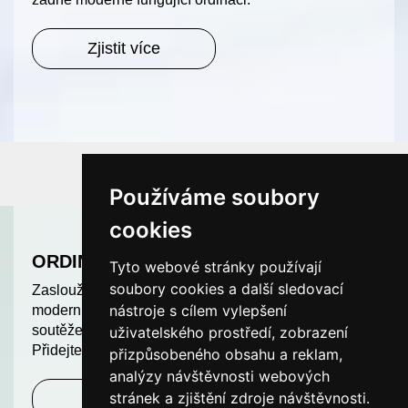
Zjistit více
Používáme soubory
cookies
ORDINACE ROKU
Tyto webové stránky používají
soubory cookies a další sledovací
Zasloužíte si uznání. Odměňujeme nejlepší a
nástroje s cílem vylepšení
moderní ordinace v České republice. Další ročník
soutěže ORDINACE ROKU je v plném proudu.
uživatelského prostředí, zobrazení
Přidejte se k nám a soutěžte o hodnotné ceny!
přizpůsobeného obsahu a reklam,
analýzy návštěvnosti webových
stránek a zjištění zdroje návštěvnosti.
Zjistit více