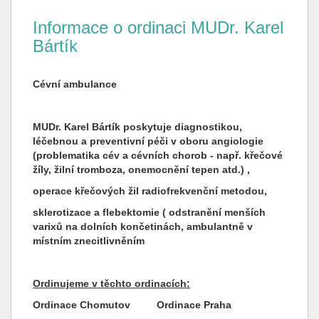
Informace o ordinaci MUDr. Karel
Bártík
Cévní ambulance
MUDr. Karel Bártík poskytuje diagnostikou,
léčebnou a preventivní péči v oboru angiologie
(problematika cév a cévních chorob - např. křečové
žíly, žilní tromboza, onemocnění tepen atd.) ,
operace křečových žil radiofrekvenční metodou,
sklerotizace a flebektomie ( odstranění menších
varixů na dolních končetinách, ambulantně v
místním znecitlivněním
Ordinujeme v těchto ordinacích:
Ordinace Chomutov
Ordinace Praha