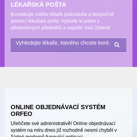
LÉKAŘSKÁ POŠTA
Kontakujte svého lékaře jednoduše a bezpečně
pomocí lékařské pošty. Vyberte si jeden z
předvolených předmětů a napište Vaši žádost!
ONLINE OBJEDNÁVACÍ SYSTÉM
ORFEO
Ulehčete své administrativě! Online objednávací
systém na míru dnes již rozhodně nesmí chybět v
žádné moderně fungující ordinaci.